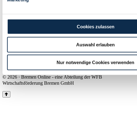
Land Bremen
Instagram
Pinterest
Facebook
Tiktok
Youtube
Impressum & Kontakt
Cookies zulassen
Barrierefreiheit
Produkte & Mediadaten
Presse
Auswahl erlauben
Über uns
Inhaltsübersicht
Nutzungsbedingungen
Nur notwendige Cookies verwenden
Datenschutz
© 2026 · Bremen Online - eine Abteilung der WFB
Wirtschaftsförderung Bremen GmbH