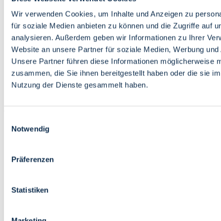
Bildung
Wirtschaft
Wir verwenden Cookies, um Inhalte und Anzeigen zu persona
Wissenschaft
für soziale Medien anbieten zu können und die Zugriffe auf 
Marktplatz
analysieren. Außerdem geben wir Informationen zu Ihrer Ve
Website an unsere Partner für soziale Medien, Werbung und 
Bremen barrierefrei
Login
Unsere Partner führen diese Informationen möglicherweise m
Leichte Sprache
zusammen, die Sie ihnen bereitgestellt haben oder die sie i
Zur Deutschen Gebärdensprache
Nutzung der Dienste gesammelt haben.
English
Einwilligungsauswahl
Notwendig
Präferenzen
Bremen barrierefrei
Login
Statistiken
Leichte Sprache
Zur Deutschen Gebärdensprache
English
Marketing