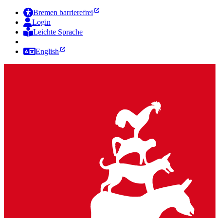
Bremen barrierefrei
Login
Leichte Sprache
Zur Deutschen Gebärdensprache
English