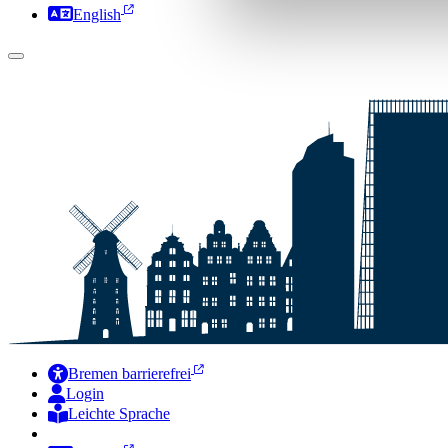
English
Bremen barrierefrei
Login
Leichte Sprache
Zur Deutschen Gebärdensprache