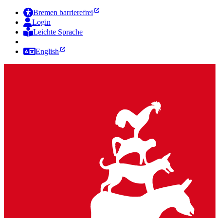
Bremen barrierefrei
Login
Leichte Sprache
Zur Deutschen Gebärdensprache
English