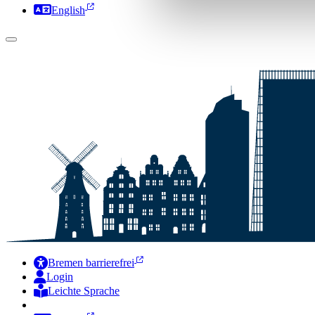
English
Bremen barrierefrei
Login
Leichte Sprache
Zur Deutschen Gebärdensprache