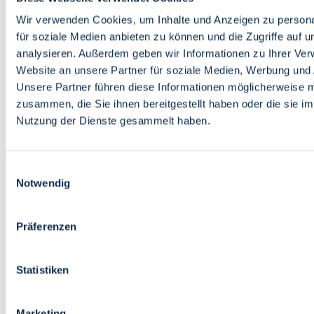
Bildung
Wirtschaft
Wir verwenden Cookies, um Inhalte und Anzeigen zu persona
Wissenschaft
für soziale Medien anbieten zu können und die Zugriffe auf 
Marktplatz
analysieren. Außerdem geben wir Informationen zu Ihrer Ve
Website an unsere Partner für soziale Medien, Werbung und 
Bremen barrierefrei
Login
Unsere Partner führen diese Informationen möglicherweise m
Leichte Sprache
zusammen, die Sie ihnen bereitgestellt haben oder die sie i
Zur Deutschen Gebärdensprache
Nutzung der Dienste gesammelt haben.
English
Einwilligungsauswahl
Notwendig
Präferenzen
Bremen barrierefrei
Login
Statistiken
Leichte Sprache
Zur Deutschen Gebärdensprache
English
Marketing