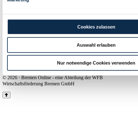
Land Bremen
Instagram
Pinterest
Facebook
Tiktok
Youtube
Impressum & Kontakt
Cookies zulassen
Barrierefreiheit
Produkte & Mediadaten
Presse
Auswahl erlauben
Über uns
Inhaltsübersicht
Nutzungsbedingungen
Nur notwendige Cookies verwenden
Datenschutz
© 2026 · Bremen Online - eine Abteilung der WFB
Wirtschaftsförderung Bremen GmbH