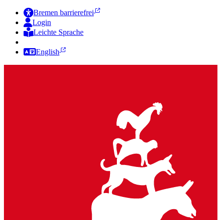
Bremen barrierefrei
Login
Leichte Sprache
Zur Deutschen Gebärdensprache
English