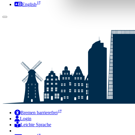
English
Bremen barrierefrei
Login
Leichte Sprache
Zur Deutschen Gebärdensprache