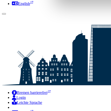
English
Bremen barrierefrei
Login
Leichte Sprache
Zur Deutschen Gebärdensprache