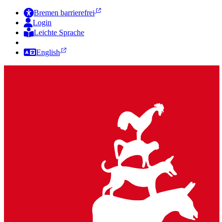
Bremen barrierefrei
Login
Leichte Sprache
Zur Deutschen Gebärdensprache
English