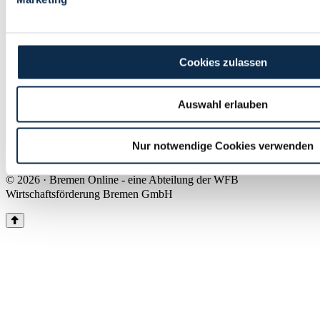
Land Bremen
Instagram
Pinterest
Facebook
Tiktok
Youtube
Impressum & Kontakt
Cookies zulassen
Barrierefreiheit
Produkte & Mediadaten
Presse
Auswahl erlauben
Über uns
Inhaltsübersicht
Nutzungsbedingungen
Nur notwendige Cookies verwenden
Datenschutz
© 2026 · Bremen Online - eine Abteilung der WFB
Wirtschaftsförderung Bremen GmbH