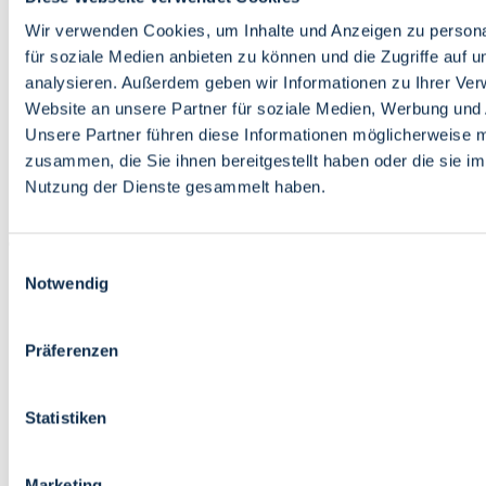
Bildung
Wirtschaft
Wir verwenden Cookies, um Inhalte und Anzeigen zu persona
Wissenschaft
für soziale Medien anbieten zu können und die Zugriffe auf 
Marktplatz
analysieren. Außerdem geben wir Informationen zu Ihrer Ve
Website an unsere Partner für soziale Medien, Werbung und 
Bremen barrierefrei
Login
Unsere Partner führen diese Informationen möglicherweise m
Leichte Sprache
zusammen, die Sie ihnen bereitgestellt haben oder die sie i
Zur Deutschen Gebärdensprache
Nutzung der Dienste gesammelt haben.
English
Einwilligungsauswahl
Notwendig
Präferenzen
Bremen barrierefrei
Login
Statistiken
Leichte Sprache
Zur Deutschen Gebärdensprache
English
Marketing