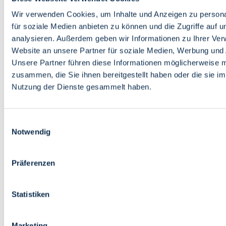
Bildung
Wirtschaft
Wir verwenden Cookies, um Inhalte und Anzeigen zu persona
Wissenschaft
für soziale Medien anbieten zu können und die Zugriffe auf 
Marktplatz
analysieren. Außerdem geben wir Informationen zu Ihrer Ve
Website an unsere Partner für soziale Medien, Werbung und 
Bremen barrierefrei
Login
Unsere Partner führen diese Informationen möglicherweise m
Leichte Sprache
zusammen, die Sie ihnen bereitgestellt haben oder die sie i
Zur Deutschen Gebärdensprache
Nutzung der Dienste gesammelt haben.
English
Einwilligungsauswahl
Notwendig
Präferenzen
Bremen barrierefrei
Login
Statistiken
Leichte Sprache
Zur Deutschen Gebärdensprache
English
Marketing