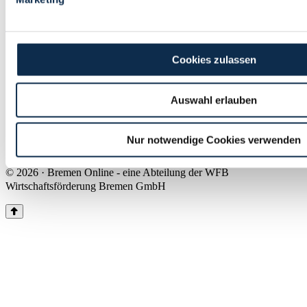
Land Bremen
Instagram
Pinterest
Facebook
Tiktok
Youtube
Impressum & Kontakt
Cookies zulassen
Barrierefreiheit
Produkte & Mediadaten
Presse
Auswahl erlauben
Über uns
Inhaltsübersicht
Nutzungsbedingungen
Nur notwendige Cookies verwenden
Datenschutz
© 2026 · Bremen Online - eine Abteilung der WFB
Wirtschaftsförderung Bremen GmbH