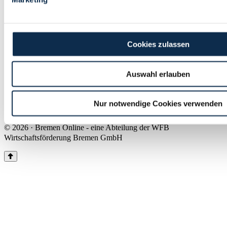
Land Bremen
Instagram
Pinterest
Facebook
Tiktok
Youtube
Impressum & Kontakt
Cookies zulassen
Barrierefreiheit
Produkte & Mediadaten
Presse
Auswahl erlauben
Über uns
Inhaltsübersicht
Nutzungsbedingungen
Nur notwendige Cookies verwenden
Datenschutz
© 2026 · Bremen Online - eine Abteilung der WFB
Wirtschaftsförderung Bremen GmbH