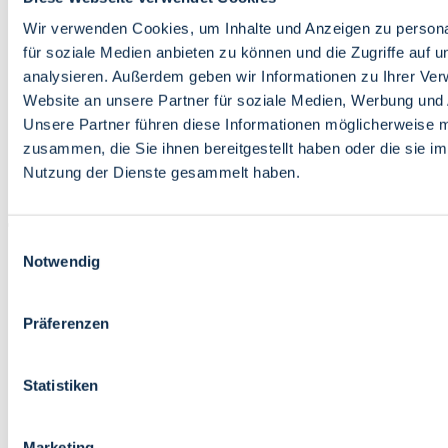
Bildung
Wirtschaft
Wir verwenden Cookies, um Inhalte und Anzeigen zu persona
Wissenschaft
für soziale Medien anbieten zu können und die Zugriffe auf 
Marktplatz
analysieren. Außerdem geben wir Informationen zu Ihrer Ve
Website an unsere Partner für soziale Medien, Werbung und 
Bremen barrierefrei
Login
Unsere Partner führen diese Informationen möglicherweise m
Leichte Sprache
zusammen, die Sie ihnen bereitgestellt haben oder die sie i
Zur Deutschen Gebärdensprache
Nutzung der Dienste gesammelt haben.
English
Einwilligungsauswahl
Notwendig
Präferenzen
Bremen barrierefrei
Login
Statistiken
Leichte Sprache
Zur Deutschen Gebärdensprache
English
Marketing