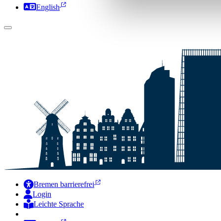
English
Bremen barrierefrei
Login
Leichte Sprache
Zur Deutschen Gebärdensprache