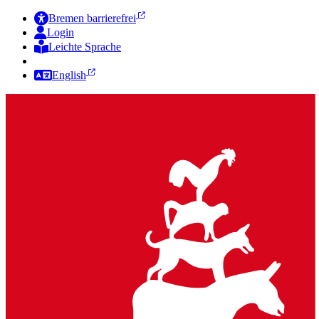
Bremen barrierefrei
Login
Leichte Sprache
Zur Deutschen Gebärdensprache
English