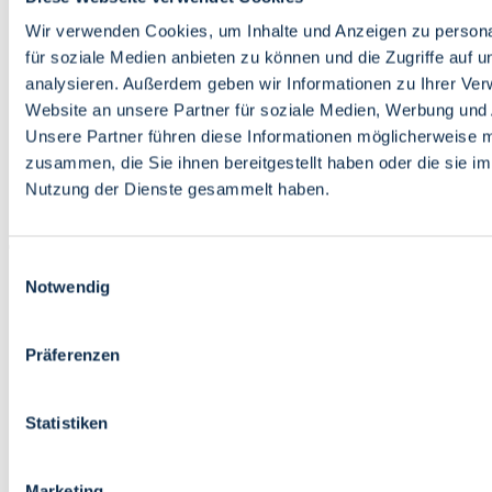
Bildung
Wirtschaft
Wir verwenden Cookies, um Inhalte und Anzeigen zu persona
Wissenschaft
für soziale Medien anbieten zu können und die Zugriffe auf 
Marktplatz
analysieren. Außerdem geben wir Informationen zu Ihrer Ve
Website an unsere Partner für soziale Medien, Werbung und 
Bremen barrierefrei
Login
Unsere Partner führen diese Informationen möglicherweise m
Leichte Sprache
zusammen, die Sie ihnen bereitgestellt haben oder die sie i
Zur Deutschen Gebärdensprache
Nutzung der Dienste gesammelt haben.
English
Einwilligungsauswahl
Notwendig
Präferenzen
Bremen barrierefrei
Login
Statistiken
Leichte Sprache
Zur Deutschen Gebärdensprache
English
Marketing