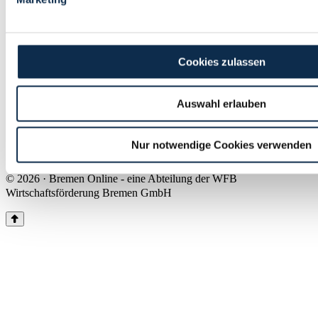
Land Bremen
Instagram
Pinterest
Facebook
Tiktok
Youtube
Impressum & Kontakt
Cookies zulassen
Barrierefreiheit
Produkte & Mediadaten
Presse
Auswahl erlauben
Über uns
Inhaltsübersicht
Nutzungsbedingungen
Nur notwendige Cookies verwenden
Datenschutz
© 2026 · Bremen Online - eine Abteilung der WFB
Wirtschaftsförderung Bremen GmbH