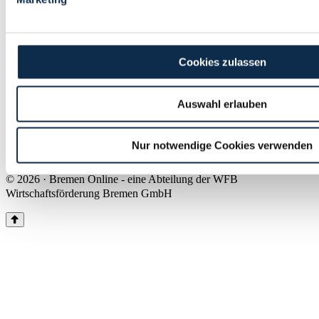
Land Bremen
Instagram
Pinterest
Facebook
Tiktok
Youtube
Impressum & Kontakt
Cookies zulassen
Barrierefreiheit
Produkte & Mediadaten
Presse
Auswahl erlauben
Über uns
Inhaltsübersicht
Nutzungsbedingungen
Nur notwendige Cookies verwenden
Datenschutz
© 2026 · Bremen Online - eine Abteilung der WFB
Wirtschaftsförderung Bremen GmbH