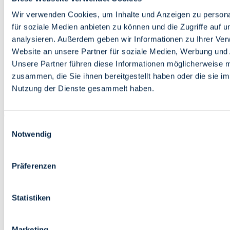
Bildung
Wirtschaft
Wir verwenden Cookies, um Inhalte und Anzeigen zu persona
Wissenschaft
für soziale Medien anbieten zu können und die Zugriffe auf 
Marktplatz
analysieren. Außerdem geben wir Informationen zu Ihrer Ve
Website an unsere Partner für soziale Medien, Werbung und 
Bremen barrierefrei
Login
Unsere Partner führen diese Informationen möglicherweise m
Leichte Sprache
zusammen, die Sie ihnen bereitgestellt haben oder die sie i
Zur Deutschen Gebärdensprache
Nutzung der Dienste gesammelt haben.
English
Einwilligungsauswahl
Notwendig
Präferenzen
Bremen barrierefrei
Login
Statistiken
Leichte Sprache
Zur Deutschen Gebärdensprache
English
Marketing