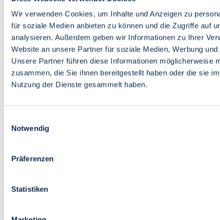
Bildung
Wirtschaft
Wir verwenden Cookies, um Inhalte und Anzeigen zu persona
Wissenschaft
für soziale Medien anbieten zu können und die Zugriffe auf 
Marktplatz
analysieren. Außerdem geben wir Informationen zu Ihrer Ve
Website an unsere Partner für soziale Medien, Werbung und 
Bremen barrierefrei
Login
Unsere Partner führen diese Informationen möglicherweise m
Leichte Sprache
zusammen, die Sie ihnen bereitgestellt haben oder die sie i
Zur Deutschen Gebärdensprache
Nutzung der Dienste gesammelt haben.
English
Einwilligungsauswahl
Notwendig
Präferenzen
Bremen barrierefrei
Login
Statistiken
Leichte Sprache
Zur Deutschen Gebärdensprache
English
Marketing