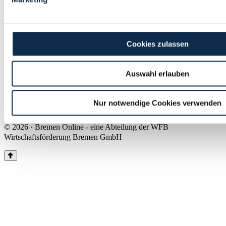
Land Bremen
Instagram
Pinterest
Facebook
Tiktok
Youtube
Impressum & Kontakt
Cookies zulassen
Barrierefreiheit
Produkte & Mediadaten
Presse
Auswahl erlauben
Über uns
Inhaltsübersicht
Nutzungsbedingungen
Nur notwendige Cookies verwenden
Datenschutz
© 2026 · Bremen Online - eine Abteilung der WFB
Wirtschaftsförderung Bremen GmbH