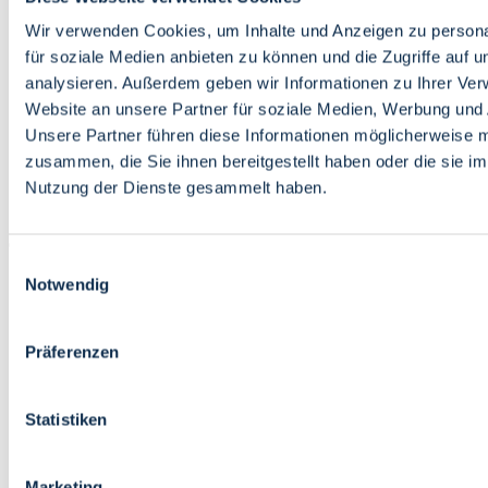
Bildung
Wirtschaft
Wir verwenden Cookies, um Inhalte und Anzeigen zu persona
Wissenschaft
für soziale Medien anbieten zu können und die Zugriffe auf 
Marktplatz
analysieren. Außerdem geben wir Informationen zu Ihrer Ve
Website an unsere Partner für soziale Medien, Werbung und 
Bremen barrierefrei
Login
Unsere Partner führen diese Informationen möglicherweise m
Leichte Sprache
zusammen, die Sie ihnen bereitgestellt haben oder die sie i
Zur Deutschen Gebärdensprache
Nutzung der Dienste gesammelt haben.
English
Einwilligungsauswahl
Notwendig
Präferenzen
Bremen barrierefrei
Login
Statistiken
Leichte Sprache
Zur Deutschen Gebärdensprache
English
Marketing