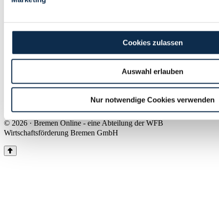
Land Bremen
Instagram
Pinterest
Facebook
Tiktok
Youtube
Impressum & Kontakt
Cookies zulassen
Barrierefreiheit
Produkte & Mediadaten
Presse
Auswahl erlauben
Über uns
Inhaltsübersicht
Nutzungsbedingungen
Nur notwendige Cookies verwenden
Datenschutz
© 2026 · Bremen Online - eine Abteilung der WFB
Wirtschaftsförderung Bremen GmbH