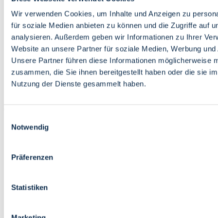
Bildung
Wirtschaft
Wir verwenden Cookies, um Inhalte und Anzeigen zu persona
Wissenschaft
für soziale Medien anbieten zu können und die Zugriffe auf 
Marktplatz
analysieren. Außerdem geben wir Informationen zu Ihrer Ve
Website an unsere Partner für soziale Medien, Werbung und 
Bremen barrierefrei
Login
Unsere Partner führen diese Informationen möglicherweise m
Leichte Sprache
zusammen, die Sie ihnen bereitgestellt haben oder die sie i
Zur Deutschen Gebärdensprache
Nutzung der Dienste gesammelt haben.
English
Einwilligungsauswahl
Notwendig
Präferenzen
Bremen barrierefrei
Login
Statistiken
Leichte Sprache
Zur Deutschen Gebärdensprache
English
Marketing