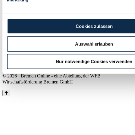
Land Bremen
Instagram
Pinterest
Facebook
Tiktok
Youtube
Impressum & Kontakt
Cookies zulassen
Barrierefreiheit
Produkte & Mediadaten
Presse
Auswahl erlauben
Über uns
Inhaltsübersicht
Nutzungsbedingungen
Nur notwendige Cookies verwenden
Datenschutz
© 2026 · Bremen Online - eine Abteilung der WFB
Wirtschaftsförderung Bremen GmbH