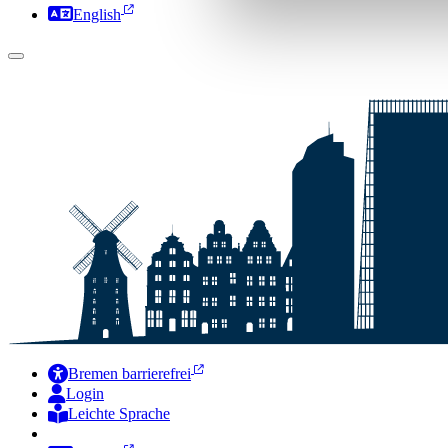
English
Bremen barrierefrei
Login
Leichte Sprache
Zur Deutschen Gebärdensprache