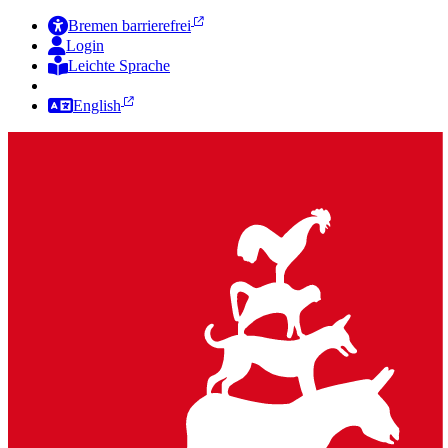
Bremen barrierefrei
Login
Leichte Sprache
Zur Deutschen Gebärdensprache
English