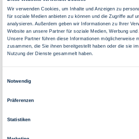
Bildung
Wirtschaft
Wir verwenden Cookies, um Inhalte und Anzeigen zu persona
Wissenschaft
für soziale Medien anbieten zu können und die Zugriffe auf 
Marktplatz
analysieren. Außerdem geben wir Informationen zu Ihrer Ve
Website an unsere Partner für soziale Medien, Werbung und 
Bremen barrierefrei
Login
Unsere Partner führen diese Informationen möglicherweise m
Leichte Sprache
zusammen, die Sie ihnen bereitgestellt haben oder die sie i
Zur Deutschen Gebärdensprache
Nutzung der Dienste gesammelt haben.
English
Einwilligungsauswahl
Notwendig
Präferenzen
Bremen barrierefrei
Login
Statistiken
Leichte Sprache
Zur Deutschen Gebärdensprache
English
Marketing