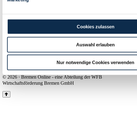
Land Bremen
Instagram
Pinterest
Facebook
Tiktok
Youtube
Impressum & Kontakt
Cookies zulassen
Barrierefreiheit
Produkte & Mediadaten
Presse
Auswahl erlauben
Über uns
Inhaltsübersicht
Nutzungsbedingungen
Nur notwendige Cookies verwenden
Datenschutz
© 2026 · Bremen Online - eine Abteilung der WFB
Wirtschaftsförderung Bremen GmbH