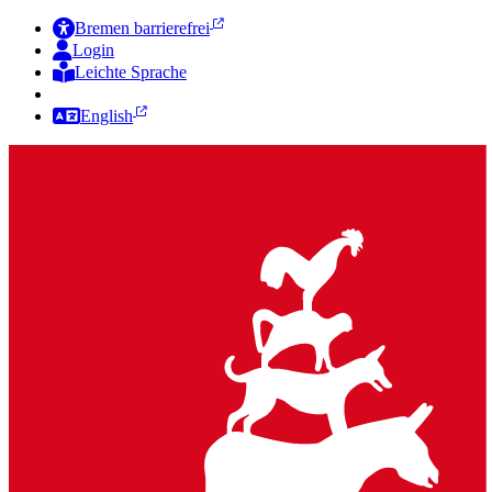
Bremen barrierefrei
Login
Leichte Sprache
Zur Deutschen Gebärdensprache
English