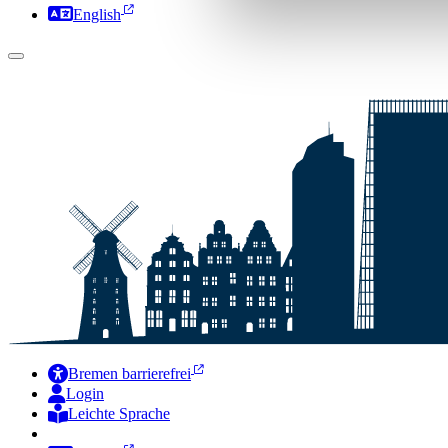
English
Bremen barrierefrei
Login
Leichte Sprache
Zur Deutschen Gebärdensprache