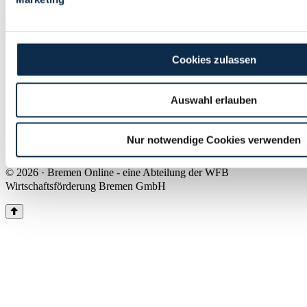
Land Bremen
Instagram
Pinterest
Facebook
Tiktok
Youtube
Impressum & Kontakt
Cookies zulassen
Barrierefreiheit
Produkte & Mediadaten
Presse
Auswahl erlauben
Über uns
Inhaltsübersicht
Nutzungsbedingungen
Nur notwendige Cookies verwenden
Datenschutz
© 2026 · Bremen Online - eine Abteilung der WFB
Wirtschaftsförderung Bremen GmbH