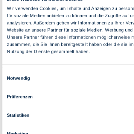
Bildung
Wirtschaft
Wir verwenden Cookies, um Inhalte und Anzeigen zu persona
Wissenschaft
für soziale Medien anbieten zu können und die Zugriffe auf 
Marktplatz
analysieren. Außerdem geben wir Informationen zu Ihrer Ve
Website an unsere Partner für soziale Medien, Werbung und 
Bremen barrierefrei
Login
Unsere Partner führen diese Informationen möglicherweise m
Leichte Sprache
zusammen, die Sie ihnen bereitgestellt haben oder die sie i
Zur Deutschen Gebärdensprache
Nutzung der Dienste gesammelt haben.
English
Einwilligungsauswahl
Notwendig
Präferenzen
Bremen barrierefrei
Login
Statistiken
Leichte Sprache
Zur Deutschen Gebärdensprache
English
Marketing