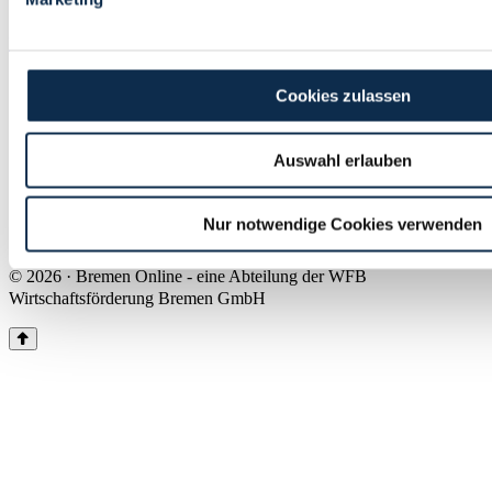
Land Bremen
Instagram
Pinterest
Facebook
Tiktok
Youtube
Impressum & Kontakt
Cookies zulassen
Barrierefreiheit
Produkte & Mediadaten
Presse
Auswahl erlauben
Über uns
Inhaltsübersicht
Nutzungsbedingungen
Nur notwendige Cookies verwenden
Datenschutz
© 2026 · Bremen Online - eine Abteilung der WFB
Wirtschaftsförderung Bremen GmbH