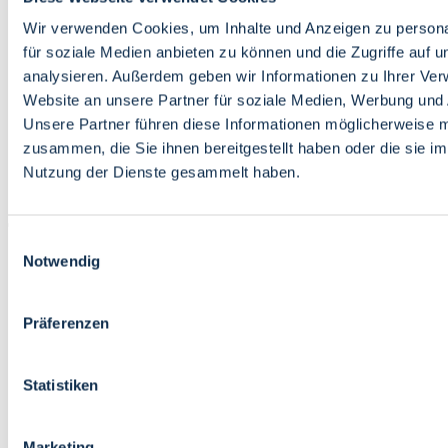
Bildung
Wirtschaft
Wir verwenden Cookies, um Inhalte und Anzeigen zu persona
Wissenschaft
für soziale Medien anbieten zu können und die Zugriffe auf 
Marktplatz
analysieren. Außerdem geben wir Informationen zu Ihrer Ve
Website an unsere Partner für soziale Medien, Werbung und 
Bremen barrierefrei
Login
Unsere Partner führen diese Informationen möglicherweise m
Leichte Sprache
zusammen, die Sie ihnen bereitgestellt haben oder die sie i
Zur Deutschen Gebärdensprache
Nutzung der Dienste gesammelt haben.
English
Einwilligungsauswahl
Notwendig
Präferenzen
Bremen barrierefrei
Login
Statistiken
Leichte Sprache
Zur Deutschen Gebärdensprache
English
Marketing