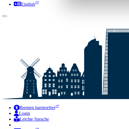
English
Bremen barrierefrei
Login
Leichte Sprache
Zur Deutschen Gebärdensprache