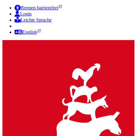
Bremen barrierefrei
Login
Leichte Sprache
Zur Deutschen Gebärdensprache
English