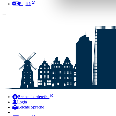
English
Bremen barrierefrei
Login
Leichte Sprache
Zur Deutschen Gebärdensprache