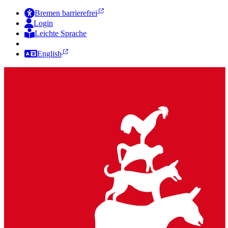
Bremen barrierefrei
Login
Leichte Sprache
Zur Deutschen Gebärdensprache
English