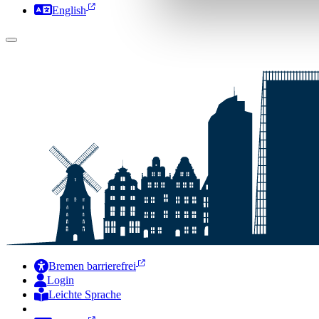
English
Bremen barrierefrei
Login
Leichte Sprache
Zur Deutschen Gebärdensprache