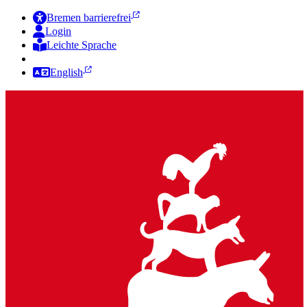
Bremen barrierefrei
Login
Leichte Sprache
Zur Deutschen Gebärdensprache
English