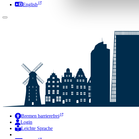
English
Bremen barrierefrei
Login
Leichte Sprache
Zur Deutschen Gebärdensprache