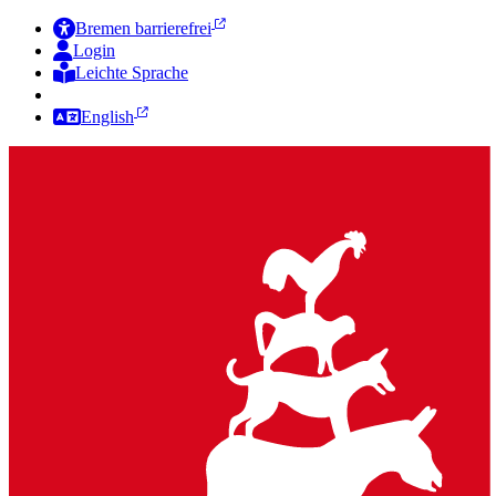
Bremen barrierefrei
Login
Leichte Sprache
Zur Deutschen Gebärdensprache
English