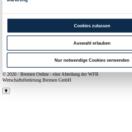
Land Bremen
Instagram
Pinterest
Facebook
Tiktok
Youtube
Impressum & Kontakt
Cookies zulassen
Barrierefreiheit
Produkte & Mediadaten
Presse
Auswahl erlauben
Über uns
Inhaltsübersicht
Nutzungsbedingungen
Nur notwendige Cookies verwenden
Datenschutz
© 2026 · Bremen Online - eine Abteilung der WFB
Wirtschaftsförderung Bremen GmbH