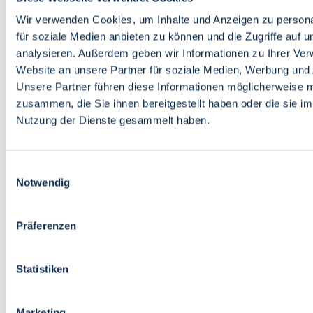
Bildung
Wirtschaft
Wir verwenden Cookies, um Inhalte und Anzeigen zu persona
Wissenschaft
für soziale Medien anbieten zu können und die Zugriffe auf 
Marktplatz
analysieren. Außerdem geben wir Informationen zu Ihrer Ve
Website an unsere Partner für soziale Medien, Werbung und 
Bremen barrierefrei
Login
Unsere Partner führen diese Informationen möglicherweise m
Leichte Sprache
zusammen, die Sie ihnen bereitgestellt haben oder die sie i
Zur Deutschen Gebärdensprache
Nutzung der Dienste gesammelt haben.
English
Einwilligungsauswahl
Notwendig
Präferenzen
Bremen barrierefrei
Login
Statistiken
Leichte Sprache
Zur Deutschen Gebärdensprache
English
Marketing