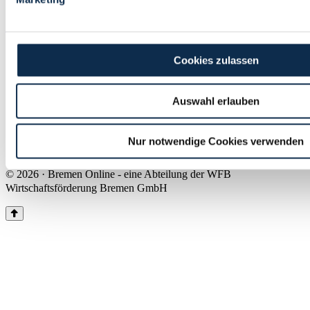
Land Bremen
Instagram
Pinterest
Facebook
Tiktok
Youtube
Impressum & Kontakt
Cookies zulassen
Barrierefreiheit
Produkte & Mediadaten
Presse
Auswahl erlauben
Über uns
Inhaltsübersicht
Nutzungsbedingungen
Nur notwendige Cookies verwenden
Datenschutz
© 2026 · Bremen Online - eine Abteilung der WFB
Wirtschaftsförderung Bremen GmbH