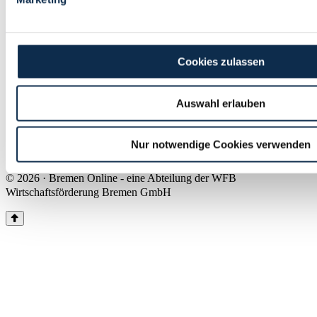
Land Bremen
Instagram
Pinterest
Facebook
Tiktok
Youtube
Impressum & Kontakt
Cookies zulassen
Barrierefreiheit
Produkte & Mediadaten
Presse
Auswahl erlauben
Über uns
Inhaltsübersicht
Nutzungsbedingungen
Nur notwendige Cookies verwenden
Datenschutz
© 2026 · Bremen Online - eine Abteilung der WFB
Wirtschaftsförderung Bremen GmbH