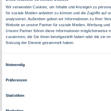
Bildung
Wirtschaft
Wir verwenden Cookies, um Inhalte und Anzeigen zu persona
Wissenschaft
für soziale Medien anbieten zu können und die Zugriffe auf 
Marktplatz
analysieren. Außerdem geben wir Informationen zu Ihrer Ve
Website an unsere Partner für soziale Medien, Werbung und 
Bremen barrierefrei
Login
Unsere Partner führen diese Informationen möglicherweise m
Leichte Sprache
zusammen, die Sie ihnen bereitgestellt haben oder die sie i
Zur Deutschen Gebärdensprache
Nutzung der Dienste gesammelt haben.
English
Einwilligungsauswahl
Notwendig
Präferenzen
Bremen barrierefrei
Login
Statistiken
Leichte Sprache
Zur Deutschen Gebärdensprache
English
Marketing