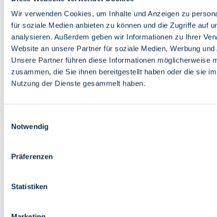
Bildung
Wirtschaft
Wir verwenden Cookies, um Inhalte und Anzeigen zu persona
Wissenschaft
für soziale Medien anbieten zu können und die Zugriffe auf 
Marktplatz
analysieren. Außerdem geben wir Informationen zu Ihrer Ve
Website an unsere Partner für soziale Medien, Werbung und 
Bremen barrierefrei
Login
Unsere Partner führen diese Informationen möglicherweise m
Leichte Sprache
zusammen, die Sie ihnen bereitgestellt haben oder die sie i
Zur Deutschen Gebärdensprache
Nutzung der Dienste gesammelt haben.
English
Einwilligungsauswahl
Notwendig
Präferenzen
Bremen barrierefrei
Login
Statistiken
Leichte Sprache
Zur Deutschen Gebärdensprache
English
Marketing