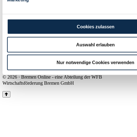
Land Bremen
Instagram
Pinterest
Facebook
Tiktok
Youtube
Impressum & Kontakt
Cookies zulassen
Barrierefreiheit
Produkte & Mediadaten
Presse
Auswahl erlauben
Über uns
Inhaltsübersicht
Nutzungsbedingungen
Nur notwendige Cookies verwenden
Datenschutz
© 2026 · Bremen Online - eine Abteilung der WFB
Wirtschaftsförderung Bremen GmbH