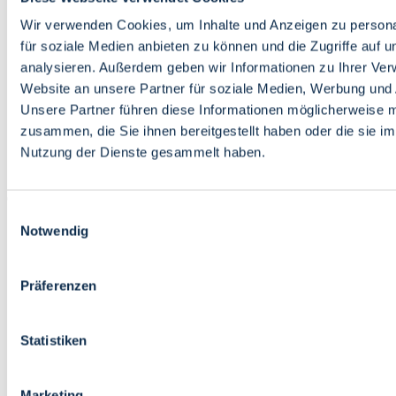
Bildung
Wirtschaft
Wir verwenden Cookies, um Inhalte und Anzeigen zu persona
Wissenschaft
für soziale Medien anbieten zu können und die Zugriffe auf 
Marktplatz
analysieren. Außerdem geben wir Informationen zu Ihrer Ve
Website an unsere Partner für soziale Medien, Werbung und 
Bremen barrierefrei
Login
Unsere Partner führen diese Informationen möglicherweise m
Leichte Sprache
zusammen, die Sie ihnen bereitgestellt haben oder die sie i
Zur Deutschen Gebärdensprache
Nutzung der Dienste gesammelt haben.
English
Einwilligungsauswahl
Notwendig
Präferenzen
Bremen barrierefrei
Login
Statistiken
Leichte Sprache
Zur Deutschen Gebärdensprache
English
Marketing