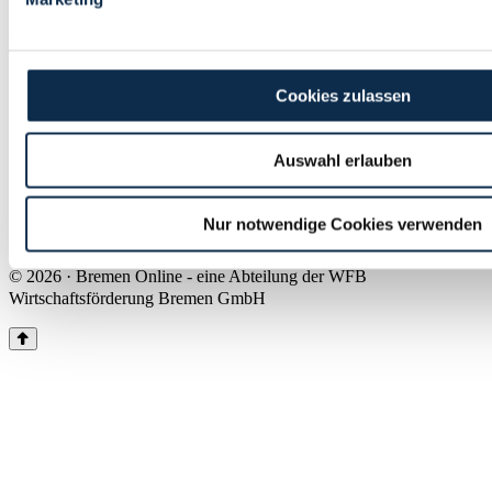
Land Bremen
Instagram
Pinterest
Facebook
Tiktok
Youtube
Impressum & Kontakt
Cookies zulassen
Barrierefreiheit
Produkte & Mediadaten
Presse
Auswahl erlauben
Über uns
Inhaltsübersicht
Nutzungsbedingungen
Nur notwendige Cookies verwenden
Datenschutz
© 2026 · Bremen Online - eine Abteilung der WFB
Wirtschaftsförderung Bremen GmbH