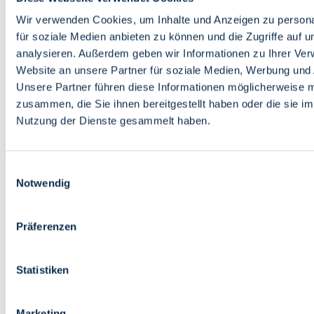
Bildung
Wirtschaft
Wir verwenden Cookies, um Inhalte und Anzeigen zu persona
Wissenschaft
für soziale Medien anbieten zu können und die Zugriffe auf 
Marktplatz
analysieren. Außerdem geben wir Informationen zu Ihrer Ve
Website an unsere Partner für soziale Medien, Werbung und 
Bremen barrierefrei
Login
Unsere Partner führen diese Informationen möglicherweise m
Leichte Sprache
zusammen, die Sie ihnen bereitgestellt haben oder die sie i
Zur Deutschen Gebärdensprache
Nutzung der Dienste gesammelt haben.
English
Einwilligungsauswahl
Notwendig
Präferenzen
Bremen barrierefrei
Login
Statistiken
Leichte Sprache
Zur Deutschen Gebärdensprache
English
Marketing