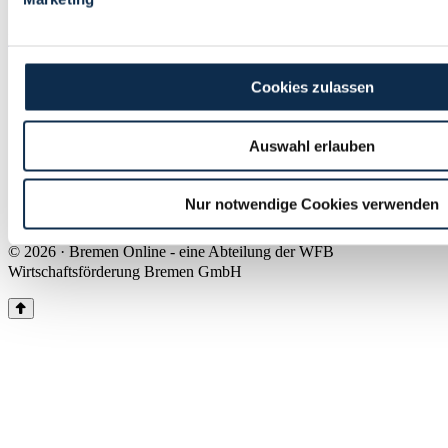
Land Bremen
Instagram
Pinterest
Facebook
Tiktok
Youtube
Impressum & Kontakt
Cookies zulassen
Barrierefreiheit
Produkte & Mediadaten
Presse
Auswahl erlauben
Über uns
Inhaltsübersicht
Nutzungsbedingungen
Nur notwendige Cookies verwenden
Datenschutz
© 2026 · Bremen Online - eine Abteilung der WFB
Wirtschaftsförderung Bremen GmbH