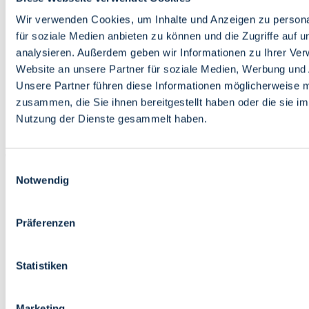
Bildung
Wirtschaft
Wir verwenden Cookies, um Inhalte und Anzeigen zu persona
Wissenschaft
für soziale Medien anbieten zu können und die Zugriffe auf 
Marktplatz
analysieren. Außerdem geben wir Informationen zu Ihrer Ve
Website an unsere Partner für soziale Medien, Werbung und 
Bremen barrierefrei
Login
Unsere Partner führen diese Informationen möglicherweise m
Leichte Sprache
zusammen, die Sie ihnen bereitgestellt haben oder die sie i
Zur Deutschen Gebärdensprache
Nutzung der Dienste gesammelt haben.
English
Einwilligungsauswahl
Notwendig
Präferenzen
Bremen barrierefrei
Login
Statistiken
Leichte Sprache
Zur Deutschen Gebärdensprache
English
Marketing