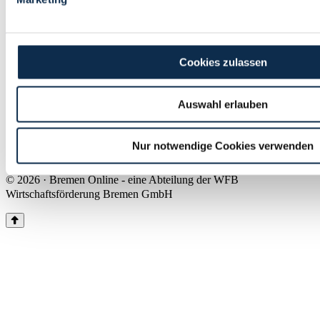
Land Bremen
Instagram
Pinterest
Facebook
Tiktok
Youtube
Impressum & Kontakt
Cookies zulassen
Barrierefreiheit
Produkte & Mediadaten
Presse
Auswahl erlauben
Über uns
Inhaltsübersicht
Nutzungsbedingungen
Nur notwendige Cookies verwenden
Datenschutz
© 2026 · Bremen Online - eine Abteilung der WFB
Wirtschaftsförderung Bremen GmbH