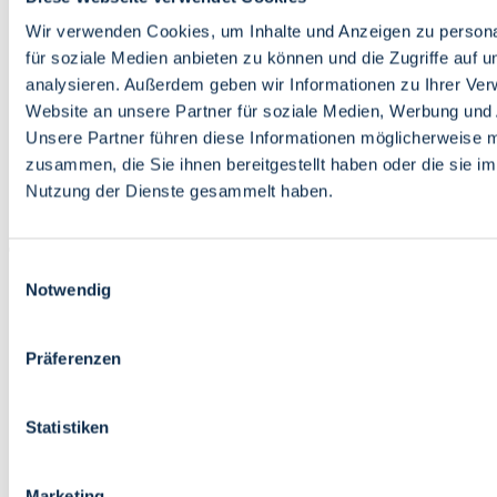
Bildung
Wirtschaft
Wir verwenden Cookies, um Inhalte und Anzeigen zu persona
Wissenschaft
für soziale Medien anbieten zu können und die Zugriffe auf 
Marktplatz
analysieren. Außerdem geben wir Informationen zu Ihrer Ve
Website an unsere Partner für soziale Medien, Werbung und 
Bremen barrierefrei
Login
Unsere Partner führen diese Informationen möglicherweise m
Leichte Sprache
zusammen, die Sie ihnen bereitgestellt haben oder die sie i
Zur Deutschen Gebärdensprache
Nutzung der Dienste gesammelt haben.
English
Einwilligungsauswahl
Notwendig
Präferenzen
Bremen barrierefrei
Login
Statistiken
Leichte Sprache
Zur Deutschen Gebärdensprache
English
Marketing