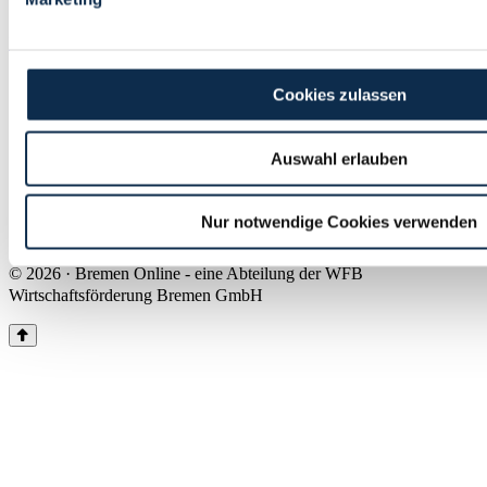
Land Bremen
Instagram
Pinterest
Facebook
Tiktok
Youtube
Impressum & Kontakt
Cookies zulassen
Barrierefreiheit
Produkte & Mediadaten
Presse
Auswahl erlauben
Über uns
Inhaltsübersicht
Nutzungsbedingungen
Nur notwendige Cookies verwenden
Datenschutz
© 2026 · Bremen Online - eine Abteilung der WFB
Wirtschaftsförderung Bremen GmbH