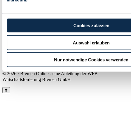
Land Bremen
Instagram
Pinterest
Facebook
Tiktok
Youtube
Impressum & Kontakt
Cookies zulassen
Barrierefreiheit
Produkte & Mediadaten
Presse
Auswahl erlauben
Über uns
Inhaltsübersicht
Nutzungsbedingungen
Nur notwendige Cookies verwenden
Datenschutz
© 2026 · Bremen Online - eine Abteilung der WFB
Wirtschaftsförderung Bremen GmbH