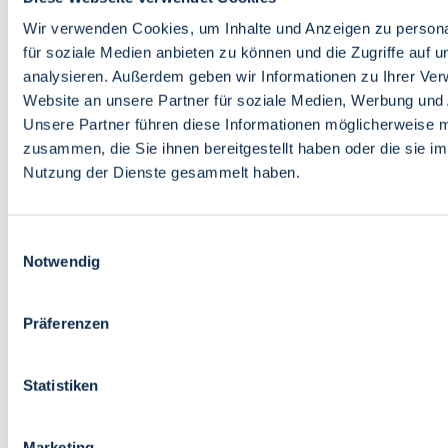
Bildung
Wirtschaft
Wir verwenden Cookies, um Inhalte und Anzeigen zu persona
Wissenschaft
für soziale Medien anbieten zu können und die Zugriffe auf 
Marktplatz
analysieren. Außerdem geben wir Informationen zu Ihrer Ve
Website an unsere Partner für soziale Medien, Werbung und 
Bremen barrierefrei
Login
Unsere Partner führen diese Informationen möglicherweise m
Leichte Sprache
zusammen, die Sie ihnen bereitgestellt haben oder die sie i
Zur Deutschen Gebärdensprache
Nutzung der Dienste gesammelt haben.
English
Einwilligungsauswahl
Notwendig
Präferenzen
Bremen barrierefrei
Login
Statistiken
Leichte Sprache
Zur Deutschen Gebärdensprache
English
Marketing