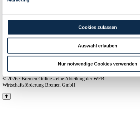
Land Bremen
Instagram
Pinterest
Facebook
Tiktok
Youtube
Impressum & Kontakt
Cookies zulassen
Barrierefreiheit
Produkte & Mediadaten
Presse
Auswahl erlauben
Über uns
Inhaltsübersicht
Nutzungsbedingungen
Nur notwendige Cookies verwenden
Datenschutz
© 2026 · Bremen Online - eine Abteilung der WFB
Wirtschaftsförderung Bremen GmbH