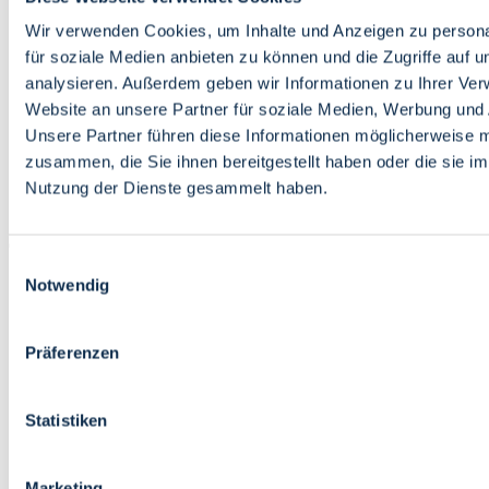
Bildung
Wirtschaft
Wir verwenden Cookies, um Inhalte und Anzeigen zu persona
Wissenschaft
für soziale Medien anbieten zu können und die Zugriffe auf 
Marktplatz
analysieren. Außerdem geben wir Informationen zu Ihrer Ve
Website an unsere Partner für soziale Medien, Werbung und 
Bremen barrierefrei
Login
Unsere Partner führen diese Informationen möglicherweise m
Leichte Sprache
zusammen, die Sie ihnen bereitgestellt haben oder die sie i
Zur Deutschen Gebärdensprache
Nutzung der Dienste gesammelt haben.
English
Einwilligungsauswahl
Notwendig
Präferenzen
Bremen barrierefrei
Login
Statistiken
Leichte Sprache
Zur Deutschen Gebärdensprache
English
Marketing