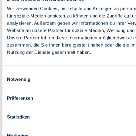
Bildung
Wirtschaft
Wir verwenden Cookies, um Inhalte und Anzeigen zu persona
Wissenschaft
für soziale Medien anbieten zu können und die Zugriffe auf 
Marktplatz
analysieren. Außerdem geben wir Informationen zu Ihrer Ve
Website an unsere Partner für soziale Medien, Werbung und 
Bremen barrierefrei
Login
Unsere Partner führen diese Informationen möglicherweise m
Leichte Sprache
zusammen, die Sie ihnen bereitgestellt haben oder die sie i
Zur Deutschen Gebärdensprache
Nutzung der Dienste gesammelt haben.
English
Einwilligungsauswahl
Notwendig
Präferenzen
Bremen barrierefrei
Login
Statistiken
Leichte Sprache
Zur Deutschen Gebärdensprache
English
Marketing