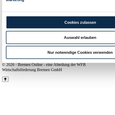
Land Bremen
Instagram
Pinterest
Facebook
Tiktok
Youtube
Impressum & Kontakt
Cookies zulassen
Barrierefreiheit
Produkte & Mediadaten
Presse
Auswahl erlauben
Über uns
Inhaltsübersicht
Nutzungsbedingungen
Nur notwendige Cookies verwenden
Datenschutz
© 2026 · Bremen Online - eine Abteilung der WFB
Wirtschaftsförderung Bremen GmbH