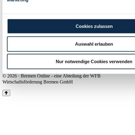
Land Bremen
Instagram
Pinterest
Facebook
Tiktok
Youtube
Impressum & Kontakt
Cookies zulassen
Barrierefreiheit
Produkte & Mediadaten
Presse
Auswahl erlauben
Über uns
Inhaltsübersicht
Nutzungsbedingungen
Nur notwendige Cookies verwenden
Datenschutz
© 2026 · Bremen Online - eine Abteilung der WFB
Wirtschaftsförderung Bremen GmbH