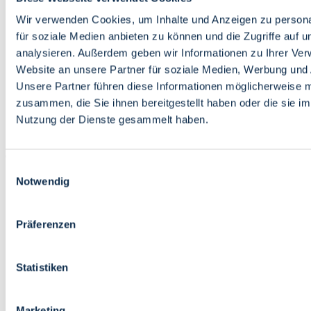
Bildung
Wirtschaft
Wir verwenden Cookies, um Inhalte und Anzeigen zu persona
Wissenschaft
für soziale Medien anbieten zu können und die Zugriffe auf 
Marktplatz
analysieren. Außerdem geben wir Informationen zu Ihrer Ve
Website an unsere Partner für soziale Medien, Werbung und 
Bremen barrierefrei
Login
Unsere Partner führen diese Informationen möglicherweise m
Leichte Sprache
zusammen, die Sie ihnen bereitgestellt haben oder die sie i
Zur Deutschen Gebärdensprache
Nutzung der Dienste gesammelt haben.
English
Einwilligungsauswahl
Notwendig
Präferenzen
Bremen barrierefrei
Login
Statistiken
Leichte Sprache
Zur Deutschen Gebärdensprache
English
Marketing