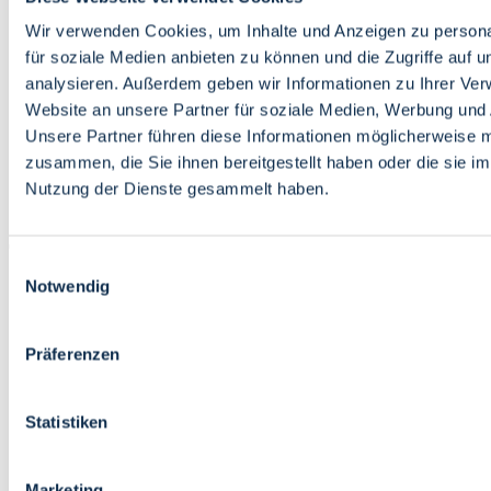
Bildung
Wirtschaft
Wir verwenden Cookies, um Inhalte und Anzeigen zu persona
Wissenschaft
für soziale Medien anbieten zu können und die Zugriffe auf 
Marktplatz
analysieren. Außerdem geben wir Informationen zu Ihrer Ve
Website an unsere Partner für soziale Medien, Werbung und 
Bremen barrierefrei
Login
Unsere Partner führen diese Informationen möglicherweise m
Leichte Sprache
zusammen, die Sie ihnen bereitgestellt haben oder die sie i
Zur Deutschen Gebärdensprache
Nutzung der Dienste gesammelt haben.
English
Einwilligungsauswahl
Notwendig
Präferenzen
Bremen barrierefrei
Login
Statistiken
Leichte Sprache
Zur Deutschen Gebärdensprache
English
Marketing