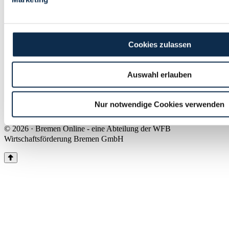
Land Bremen
Instagram
Pinterest
Facebook
Tiktok
Youtube
Impressum & Kontakt
Cookies zulassen
Barrierefreiheit
Produkte & Mediadaten
Presse
Auswahl erlauben
Über uns
Inhaltsübersicht
Nutzungsbedingungen
Nur notwendige Cookies verwenden
Datenschutz
© 2026 · Bremen Online - eine Abteilung der WFB
Wirtschaftsförderung Bremen GmbH