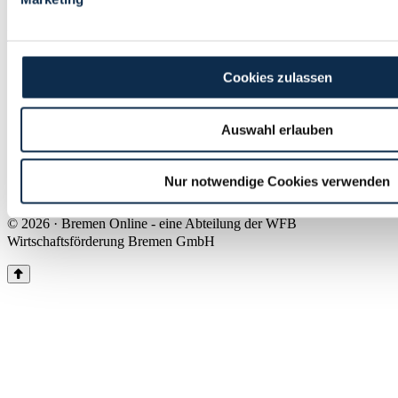
Land Bremen
Instagram
Pinterest
Facebook
Tiktok
Youtube
Impressum & Kontakt
Cookies zulassen
Barrierefreiheit
Produkte & Mediadaten
Presse
Auswahl erlauben
Über uns
Inhaltsübersicht
Nutzungsbedingungen
Nur notwendige Cookies verwenden
Datenschutz
© 2026 · Bremen Online - eine Abteilung der WFB
Wirtschaftsförderung Bremen GmbH