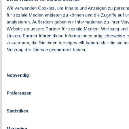
Bildung
Wirtschaft
Wir verwenden Cookies, um Inhalte und Anzeigen zu persona
Wissenschaft
für soziale Medien anbieten zu können und die Zugriffe auf 
Marktplatz
analysieren. Außerdem geben wir Informationen zu Ihrer Ve
Website an unsere Partner für soziale Medien, Werbung und 
Bremen barrierefrei
Login
Unsere Partner führen diese Informationen möglicherweise m
Leichte Sprache
zusammen, die Sie ihnen bereitgestellt haben oder die sie i
Zur Deutschen Gebärdensprache
Nutzung der Dienste gesammelt haben.
English
Einwilligungsauswahl
Notwendig
Präferenzen
Bremen barrierefrei
Login
Statistiken
Leichte Sprache
Zur Deutschen Gebärdensprache
English
Marketing