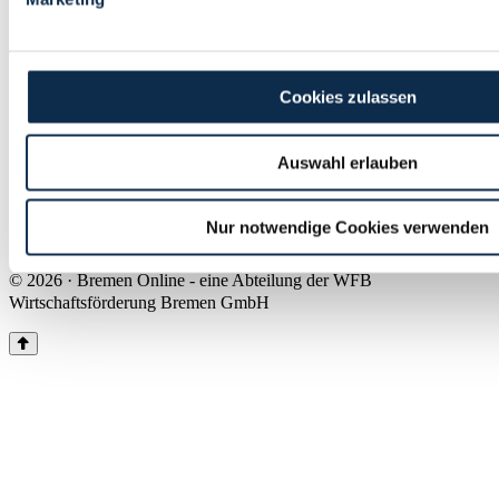
Land Bremen
Instagram
Pinterest
Facebook
Tiktok
Youtube
Impressum & Kontakt
Cookies zulassen
Barrierefreiheit
Produkte & Mediadaten
Presse
Auswahl erlauben
Über uns
Inhaltsübersicht
Nutzungsbedingungen
Nur notwendige Cookies verwenden
Datenschutz
© 2026 · Bremen Online - eine Abteilung der WFB
Wirtschaftsförderung Bremen GmbH