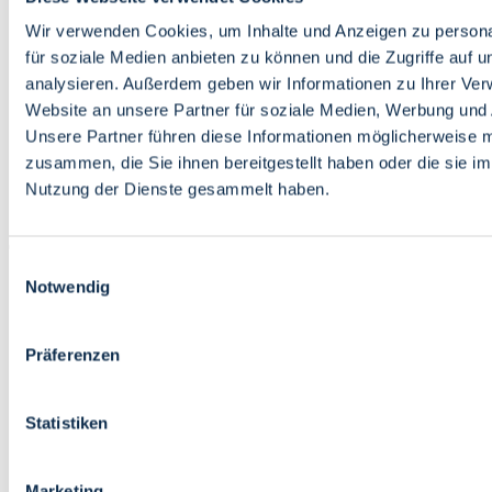
Bildung
Wirtschaft
Wir verwenden Cookies, um Inhalte und Anzeigen zu persona
Wissenschaft
für soziale Medien anbieten zu können und die Zugriffe auf 
Marktplatz
analysieren. Außerdem geben wir Informationen zu Ihrer Ve
Website an unsere Partner für soziale Medien, Werbung und 
Bremen barrierefrei
Login
Unsere Partner führen diese Informationen möglicherweise m
Leichte Sprache
zusammen, die Sie ihnen bereitgestellt haben oder die sie i
Zur Deutschen Gebärdensprache
Nutzung der Dienste gesammelt haben.
English
Einwilligungsauswahl
Notwendig
Präferenzen
Bremen barrierefrei
Login
Statistiken
Leichte Sprache
Zur Deutschen Gebärdensprache
English
Marketing