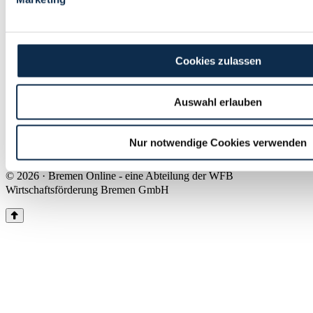
Land Bremen
Instagram
Pinterest
Facebook
Tiktok
Youtube
Impressum & Kontakt
Cookies zulassen
Barrierefreiheit
Produkte & Mediadaten
Presse
Auswahl erlauben
Über uns
Inhaltsübersicht
Nutzungsbedingungen
Nur notwendige Cookies verwenden
Datenschutz
© 2026 · Bremen Online - eine Abteilung der WFB
Wirtschaftsförderung Bremen GmbH