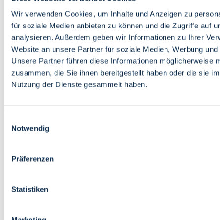
Bildung
Wirtschaft
Wir verwenden Cookies, um Inhalte und Anzeigen zu persona
Wissenschaft
für soziale Medien anbieten zu können und die Zugriffe auf 
Marktplatz
analysieren. Außerdem geben wir Informationen zu Ihrer Ve
Website an unsere Partner für soziale Medien, Werbung und 
Bremen barrierefrei
Login
Unsere Partner führen diese Informationen möglicherweise m
Leichte Sprache
zusammen, die Sie ihnen bereitgestellt haben oder die sie i
Zur Deutschen Gebärdensprache
Nutzung der Dienste gesammelt haben.
English
Einwilligungsauswahl
Notwendig
Präferenzen
Bremen barrierefrei
Login
Statistiken
Leichte Sprache
Zur Deutschen Gebärdensprache
English
Marketing