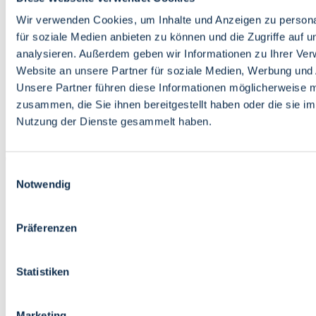
Bildung
Wirtschaft
Wir verwenden Cookies, um Inhalte und Anzeigen zu persona
Wissenschaft
für soziale Medien anbieten zu können und die Zugriffe auf 
Marktplatz
analysieren. Außerdem geben wir Informationen zu Ihrer Ve
Website an unsere Partner für soziale Medien, Werbung und 
Bremen barrierefrei
Login
Unsere Partner führen diese Informationen möglicherweise m
Leichte Sprache
zusammen, die Sie ihnen bereitgestellt haben oder die sie i
Zur Deutschen Gebärdensprache
Nutzung der Dienste gesammelt haben.
English
Einwilligungsauswahl
Notwendig
Präferenzen
Bremen barrierefrei
Login
Statistiken
Leichte Sprache
Zur Deutschen Gebärdensprache
English
Marketing