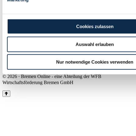
Land Bremen
Instagram
Pinterest
Facebook
Tiktok
Youtube
Impressum & Kontakt
Cookies zulassen
Barrierefreiheit
Produkte & Mediadaten
Presse
Auswahl erlauben
Über uns
Inhaltsübersicht
Nutzungsbedingungen
Nur notwendige Cookies verwenden
Datenschutz
© 2026 · Bremen Online - eine Abteilung der WFB
Wirtschaftsförderung Bremen GmbH