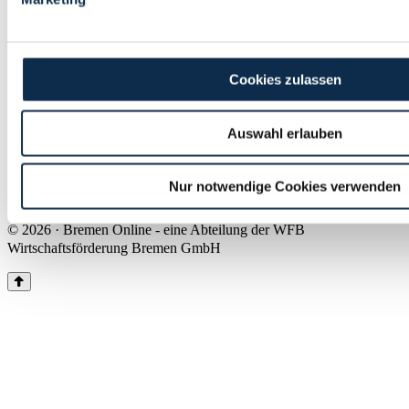
Land Bremen
Instagram
Pinterest
Facebook
Tiktok
Youtube
Impressum & Kontakt
Cookies zulassen
Barrierefreiheit
Produkte & Mediadaten
Presse
Auswahl erlauben
Über uns
Inhaltsübersicht
Nutzungsbedingungen
Nur notwendige Cookies verwenden
Datenschutz
© 2026 · Bremen Online - eine Abteilung der WFB
Wirtschaftsförderung Bremen GmbH