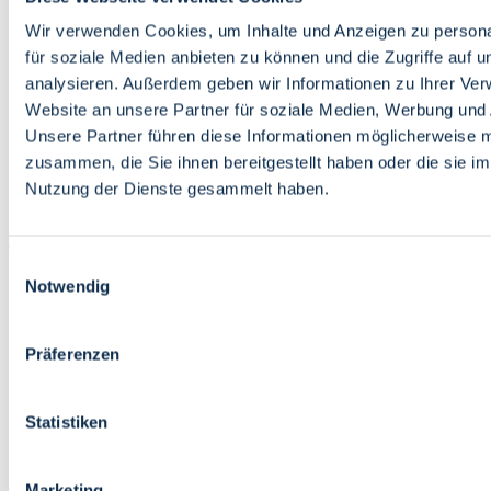
Bildung
Wirtschaft
Wir verwenden Cookies, um Inhalte und Anzeigen zu persona
Wissenschaft
für soziale Medien anbieten zu können und die Zugriffe auf 
Marktplatz
analysieren. Außerdem geben wir Informationen zu Ihrer Ve
Website an unsere Partner für soziale Medien, Werbung und 
Bremen barrierefrei
Login
Unsere Partner führen diese Informationen möglicherweise m
Leichte Sprache
zusammen, die Sie ihnen bereitgestellt haben oder die sie i
Zur Deutschen Gebärdensprache
Nutzung der Dienste gesammelt haben.
English
Einwilligungsauswahl
Notwendig
Präferenzen
Bremen barrierefrei
Login
Statistiken
Leichte Sprache
Zur Deutschen Gebärdensprache
English
Marketing