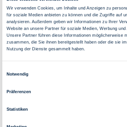
Bildung
Wirtschaft
Wir verwenden Cookies, um Inhalte und Anzeigen zu persona
Wissenschaft
für soziale Medien anbieten zu können und die Zugriffe auf 
Marktplatz
analysieren. Außerdem geben wir Informationen zu Ihrer Ve
Website an unsere Partner für soziale Medien, Werbung und 
Bremen barrierefrei
Login
Unsere Partner führen diese Informationen möglicherweise m
Leichte Sprache
zusammen, die Sie ihnen bereitgestellt haben oder die sie i
Zur Deutschen Gebärdensprache
Nutzung der Dienste gesammelt haben.
English
Einwilligungsauswahl
Notwendig
Präferenzen
Bremen barrierefrei
Login
Statistiken
Leichte Sprache
Zur Deutschen Gebärdensprache
English
Marketing