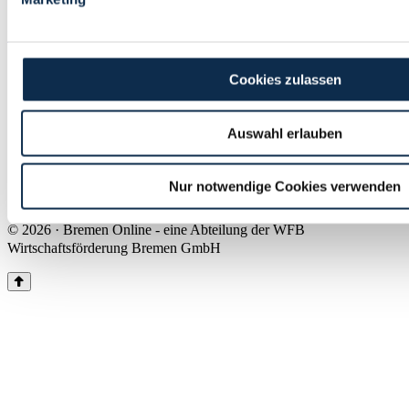
Land Bremen
Instagram
Pinterest
Facebook
Tiktok
Youtube
Impressum & Kontakt
Cookies zulassen
Barrierefreiheit
Produkte & Mediadaten
Presse
Auswahl erlauben
Über uns
Inhaltsübersicht
Nutzungsbedingungen
Nur notwendige Cookies verwenden
Datenschutz
© 2026 · Bremen Online - eine Abteilung der WFB
Wirtschaftsförderung Bremen GmbH