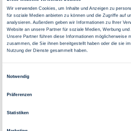
Bildung
Wirtschaft
Wir verwenden Cookies, um Inhalte und Anzeigen zu persona
Wissenschaft
für soziale Medien anbieten zu können und die Zugriffe auf 
Marktplatz
analysieren. Außerdem geben wir Informationen zu Ihrer Ve
Website an unsere Partner für soziale Medien, Werbung und 
Bremen barrierefrei
Login
Unsere Partner führen diese Informationen möglicherweise m
Leichte Sprache
zusammen, die Sie ihnen bereitgestellt haben oder die sie i
Zur Deutschen Gebärdensprache
Nutzung der Dienste gesammelt haben.
English
Einwilligungsauswahl
Notwendig
Präferenzen
Bremen barrierefrei
Login
Statistiken
Leichte Sprache
Zur Deutschen Gebärdensprache
English
Marketing