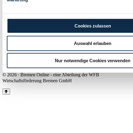
Land Bremen
Instagram
Pinterest
Facebook
Tiktok
Youtube
Impressum & Kontakt
Cookies zulassen
Barrierefreiheit
Produkte & Mediadaten
Presse
Auswahl erlauben
Über uns
Inhaltsübersicht
Nutzungsbedingungen
Nur notwendige Cookies verwenden
Datenschutz
© 2026 · Bremen Online - eine Abteilung der WFB
Wirtschaftsförderung Bremen GmbH