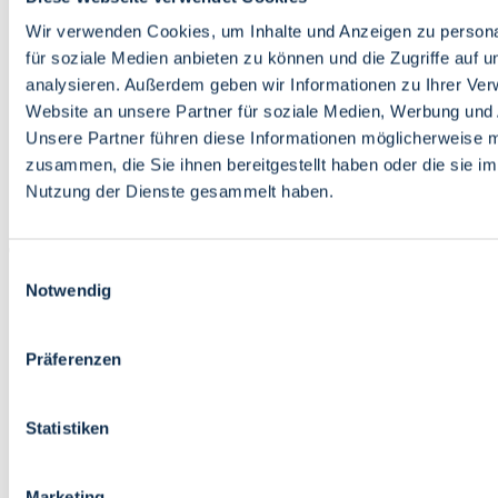
Bildung
Wirtschaft
Wir verwenden Cookies, um Inhalte und Anzeigen zu persona
Wissenschaft
für soziale Medien anbieten zu können und die Zugriffe auf 
Marktplatz
analysieren. Außerdem geben wir Informationen zu Ihrer Ve
Website an unsere Partner für soziale Medien, Werbung und 
Bremen barrierefrei
Login
Unsere Partner führen diese Informationen möglicherweise m
Leichte Sprache
zusammen, die Sie ihnen bereitgestellt haben oder die sie i
Zur Deutschen Gebärdensprache
Nutzung der Dienste gesammelt haben.
English
Einwilligungsauswahl
Notwendig
Präferenzen
Bremen barrierefrei
Login
Statistiken
Leichte Sprache
Zur Deutschen Gebärdensprache
English
Marketing