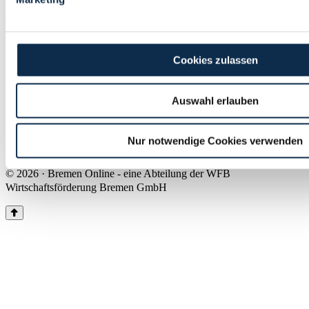
Land Bremen
Instagram
Pinterest
Facebook
Tiktok
Youtube
Impressum & Kontakt
Cookies zulassen
Barrierefreiheit
Produkte & Mediadaten
Presse
Auswahl erlauben
Über uns
Inhaltsübersicht
Nutzungsbedingungen
Nur notwendige Cookies verwenden
Datenschutz
© 2026 · Bremen Online - eine Abteilung der WFB
Wirtschaftsförderung Bremen GmbH