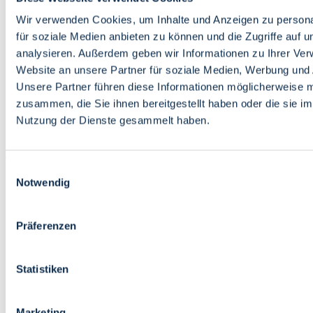
Bildung
Wirtschaft
Wir verwenden Cookies, um Inhalte und Anzeigen zu persona
Wissenschaft
für soziale Medien anbieten zu können und die Zugriffe auf 
Marktplatz
analysieren. Außerdem geben wir Informationen zu Ihrer Ve
Website an unsere Partner für soziale Medien, Werbung und 
Bremen barrierefrei
Login
Unsere Partner führen diese Informationen möglicherweise m
Leichte Sprache
zusammen, die Sie ihnen bereitgestellt haben oder die sie i
Zur Deutschen Gebärdensprache
Nutzung der Dienste gesammelt haben.
English
Einwilligungsauswahl
Notwendig
Präferenzen
Bremen barrierefrei
Login
Statistiken
Leichte Sprache
Zur Deutschen Gebärdensprache
English
Marketing