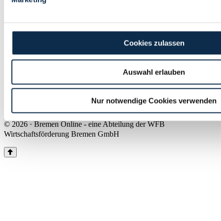
Land Bremen
Instagram
Pinterest
Facebook
Tiktok
Youtube
Impressum & Kontakt
Cookies zulassen
Barrierefreiheit
Produkte & Mediadaten
Presse
Auswahl erlauben
Über uns
Inhaltsübersicht
Nutzungsbedingungen
Nur notwendige Cookies verwenden
Datenschutz
© 2026 · Bremen Online - eine Abteilung der WFB
Wirtschaftsförderung Bremen GmbH