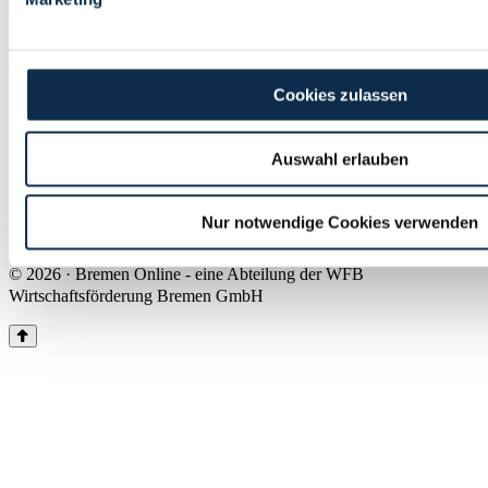
Land Bremen
Instagram
Pinterest
Facebook
Tiktok
Youtube
Impressum & Kontakt
Cookies zulassen
Barrierefreiheit
Produkte & Mediadaten
Presse
Auswahl erlauben
Über uns
Inhaltsübersicht
Nutzungsbedingungen
Nur notwendige Cookies verwenden
Datenschutz
© 2026 · Bremen Online - eine Abteilung der WFB
Wirtschaftsförderung Bremen GmbH