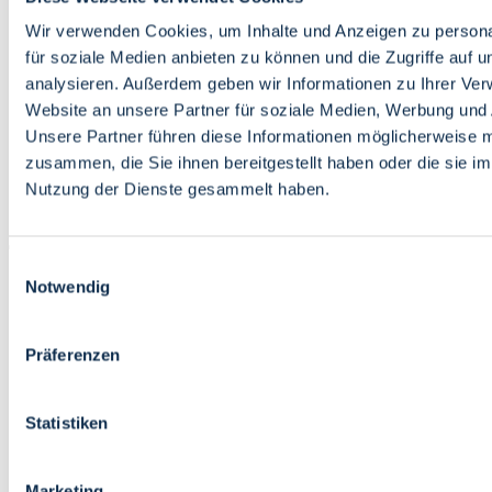
Bildung
Wirtschaft
Wir verwenden Cookies, um Inhalte und Anzeigen zu persona
Wissenschaft
für soziale Medien anbieten zu können und die Zugriffe auf 
Marktplatz
analysieren. Außerdem geben wir Informationen zu Ihrer Ve
Website an unsere Partner für soziale Medien, Werbung und 
Bremen barrierefrei
Login
Unsere Partner führen diese Informationen möglicherweise m
Leichte Sprache
zusammen, die Sie ihnen bereitgestellt haben oder die sie i
Zur Deutschen Gebärdensprache
Nutzung der Dienste gesammelt haben.
English
Einwilligungsauswahl
Notwendig
Präferenzen
Bremen barrierefrei
Login
Statistiken
Leichte Sprache
Zur Deutschen Gebärdensprache
English
Marketing