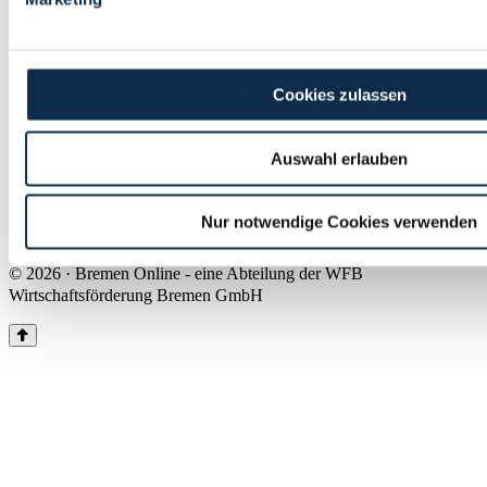
Land Bremen
Instagram
Pinterest
Facebook
Tiktok
Youtube
Impressum & Kontakt
Cookies zulassen
Barrierefreiheit
Produkte & Mediadaten
Presse
Auswahl erlauben
Über uns
Inhaltsübersicht
Nutzungsbedingungen
Nur notwendige Cookies verwenden
Datenschutz
© 2026 · Bremen Online - eine Abteilung der WFB
Wirtschaftsförderung Bremen GmbH