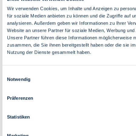
Bildung
Wirtschaft
Wir verwenden Cookies, um Inhalte und Anzeigen zu persona
Wissenschaft
für soziale Medien anbieten zu können und die Zugriffe auf 
Marktplatz
analysieren. Außerdem geben wir Informationen zu Ihrer Ve
Website an unsere Partner für soziale Medien, Werbung und 
Bremen barrierefrei
Login
Unsere Partner führen diese Informationen möglicherweise m
Leichte Sprache
zusammen, die Sie ihnen bereitgestellt haben oder die sie i
Zur Deutschen Gebärdensprache
Nutzung der Dienste gesammelt haben.
English
Einwilligungsauswahl
Notwendig
Präferenzen
Bremen barrierefrei
Login
Statistiken
Leichte Sprache
Zur Deutschen Gebärdensprache
English
Marketing