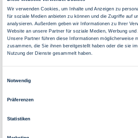
Bildung
Wirtschaft
Wir verwenden Cookies, um Inhalte und Anzeigen zu persona
Wissenschaft
für soziale Medien anbieten zu können und die Zugriffe auf 
Marktplatz
analysieren. Außerdem geben wir Informationen zu Ihrer Ve
Website an unsere Partner für soziale Medien, Werbung und 
Bremen barrierefrei
Login
Unsere Partner führen diese Informationen möglicherweise m
Leichte Sprache
zusammen, die Sie ihnen bereitgestellt haben oder die sie i
Zur Deutschen Gebärdensprache
Nutzung der Dienste gesammelt haben.
English
Einwilligungsauswahl
Notwendig
Präferenzen
Bremen barrierefrei
Login
Statistiken
Leichte Sprache
Zur Deutschen Gebärdensprache
English
Marketing