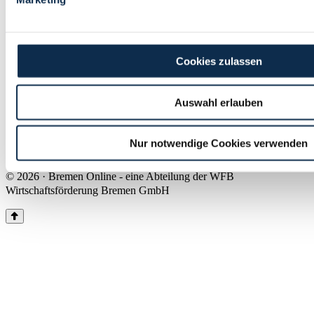
Land Bremen
Instagram
Pinterest
Facebook
Tiktok
Youtube
Impressum & Kontakt
Cookies zulassen
Barrierefreiheit
Produkte & Mediadaten
Presse
Auswahl erlauben
Über uns
Inhaltsübersicht
Nutzungsbedingungen
Nur notwendige Cookies verwenden
Datenschutz
© 2026 · Bremen Online - eine Abteilung der WFB
Wirtschaftsförderung Bremen GmbH