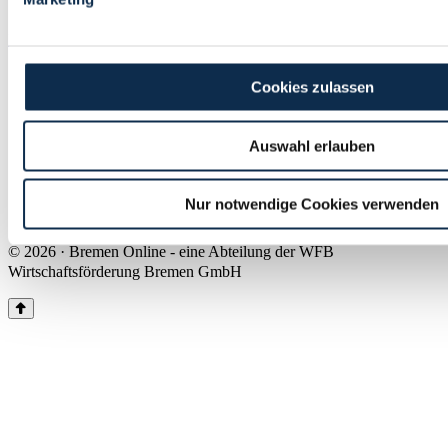
Land Bremen
Instagram
Pinterest
Facebook
Tiktok
Youtube
Impressum & Kontakt
Cookies zulassen
Barrierefreiheit
Produkte & Mediadaten
Presse
Auswahl erlauben
Über uns
Inhaltsübersicht
Nutzungsbedingungen
Nur notwendige Cookies verwenden
Datenschutz
© 2026 · Bremen Online - eine Abteilung der WFB
Wirtschaftsförderung Bremen GmbH