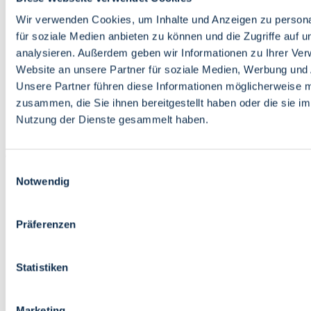
Bildung
Wirtschaft
Wir verwenden Cookies, um Inhalte und Anzeigen zu persona
Wissenschaft
für soziale Medien anbieten zu können und die Zugriffe auf 
Marktplatz
analysieren. Außerdem geben wir Informationen zu Ihrer Ve
Website an unsere Partner für soziale Medien, Werbung und 
Bremen barrierefrei
Login
Unsere Partner führen diese Informationen möglicherweise m
Leichte Sprache
zusammen, die Sie ihnen bereitgestellt haben oder die sie i
Zur Deutschen Gebärdensprache
Nutzung der Dienste gesammelt haben.
English
Einwilligungsauswahl
Notwendig
Präferenzen
Bremen barrierefrei
Login
Statistiken
Leichte Sprache
Zur Deutschen Gebärdensprache
English
Marketing